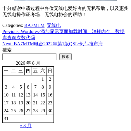
十分感谢申请过程中各位无线电爱好者的无私帮助，以及惠州
无线电操作证考场、无线电协会的帮助！
Categories:
BA7MTM
,
无线电
Previous:
Wordpress添加显示页面加载时间、消耗内存、数据
文
库查询次数代码
章
Next:
BA7MTM电台2022年第1版QSL卡片-拉市海
搜索
导
搜索
航
2026 年 8 月
一
二
三
四
五
六
日
1
2
3
4
5
6
7
8
9
10
11
12
13
14
15
16
17
18
19
20
21
22
23
24
25
26
27
28
29
30
31
« 8 月