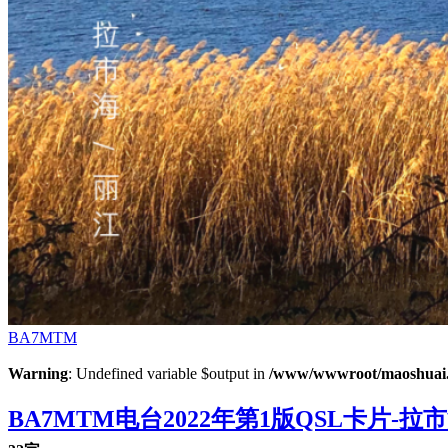
BA7MTM
Warning
: Undefined variable $output in
/www/wwwroot/maoshuai.c
BA7MTM电台2022年第1版QSL卡片-拉