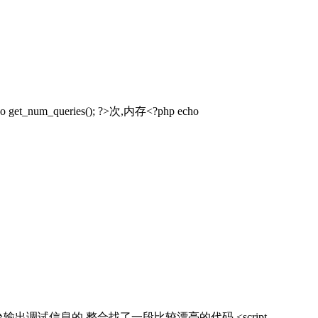
um_queries(); ?>次,内存<?php echo
输出调试信息的 整合找了一段比较漂亮的代码 <script