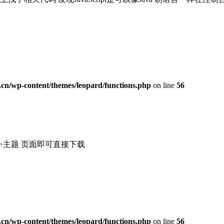
n/wp-content/themes/leopard/functions.php
on line
56
台->主题 页面即可直接下载
n/wp-content/themes/leopard/functions.php
on line
56