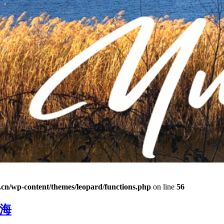
n/wp-content/themes/leopard/functions.php
on line
56
市海